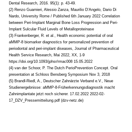
Dental Research, 2016. 95(1): p. 43-49.
(2) Renzo Guarnieri, Alessio Zanza, Maurilio D’Angelo, Dario Di
Nardo, University Rome / Published 6th January 2022 Correlation
between Peri-Implant Marginal Bone Loss Progression and Peri-
Implant Sulcular Fluid Levels of Metalloproteinase
(3) Frankenberger, R. et al., Health economic potential of oral
aMMP-8 biomarker diagnostics for personalized prevention of
periodontal and peri-implant diseases, Journal of Pharmaceutical
Health Service Research, Mai 2022, XX, 1-9
https://doi.org/10.1093/jphsr/rmac008 15.05.2022
(4) van der Schoor, P. The Dutch PerioPrevention Concept. Oral
presentation at Schloss Bensberg Symposium Nov 3, 2018
(5) Brandl-Riedl, A., Deutscher Zahnärzte Verband e.V., Neue
Studienergebnisse: aMMP-8-Früherkennungsdiagnostik macht
Zahnimplantate jetzt noch sicherer. 17.02.2022 2022-02-
17_DZV_Pressemitteilung.pdf (dzv-netz.de)