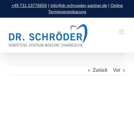
Zum
+49 711 13776655
|
info@dr-schroeder-partner.de
|
Online
Inhalt
Terminvereinbarung
springen
Zurück
Vor
Zeige
grösseres
Bild